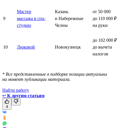
Мастер
Казань
от 50 000
9
массажа в спа-
и Набережные
до 110 000 ₽
студию
Челны
на руки
до 102 000 ₽
10
Люковой
Новокузнецк
до вычета
налогов
* Все представленные в подборке позиции актуальны
на момент публикации материала.
Найти работу
↩
К другим статьям
4