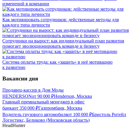
изменений в компании
Как мотивировать сотрудников: действенные методы для
каждого типа личности
Сотрудники на вырост: как индивидуальный план развития
помогает эволюционировать команде и бизнесу
Система оплаты труда: как «зашить» в неё мотивацию
к развитию
Вакансии дня
Продавец-кассир в Дом Моды
HENDERSON
от
90 000
₽
Henderson, Москва
Главный премиальный менеджер в офис
банка
от
350 000
₽
Газпромбанк, Москва
Водитель грузового автомобиля
от
100 000
₽
Бристоль Ритейл
Логистикс, Беликово (Московская область)
HeadHunter