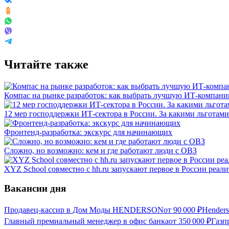
Читайте также
Компас на рынке разработок: как выбрать лучшую ИТ-компан
12 мер господдержки ИТ-сектора в России. За какими льготами
Фронтенд-разработка: экскурс для начинающих
Сложно, но возможно: кем и где работают люди с ОВЗ
XYZ School совместно с hh.ru запускают первое в России реал
Вакансии дня
Продавец-кассир в Дом Моды HENDERSON
от
90 000
₽
Hender
Главный премиальный менеджер в офис банка
от
350 000
₽
Газп