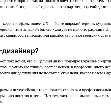
просто и коротко, так называются впечатления пользователя от
ия цели, быстро ли всё прошло — эти параметры (а ещё десятки
ь — короче и эффективнее. UX — более широкий термин, куда вх
ресно, что в западной бизнес-культуре не принято разделять UI-
визуальная составляющая или разработка пользовательских сцена
-дизайнер?
жет показаться, что он целыми днями подбирает красивые картин
в этом: помимо креативной составляющей, в профессии много исс
ройти для достижения пользовательской цели, какова целевая ау
рамм и интерфейсов, это становится серьёзным профессиональ
ормацию понятно и легко. Поэтому часто в промышленный сегме
х.