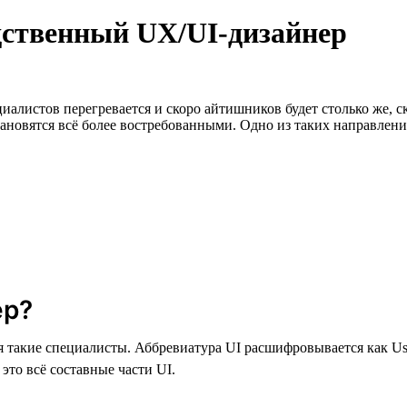
дственный UX/UI-дизайнер
алистов перегревается и скоро айтишников будет столько же, ск
новятся всё более востребованными. Одно из таких направлений
ер?
 такие специалисты. Аббревиатура UI расшифровывается как User 
то всё составные части UI.