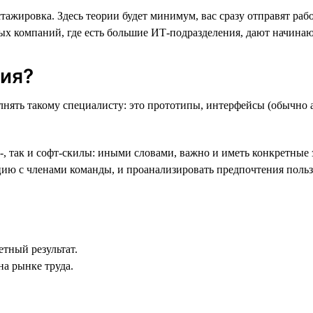
жировка. Здесь теории будет минимум, вас сразу отправят раб
ных компаний, где есть большие ИТ-подразделения, дают начин
тия?
лнять такому специалисту: это прототипы, интерфейсы (обычно 
д-, так и софт-скилы: иными словами, важно и иметь конкретны
цию с членами команды, и проанализировать предпочтения польз
тный результат.
на рынке труда.