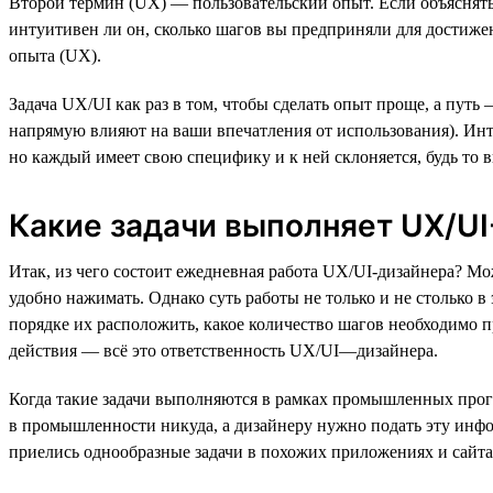
Второй термин (UX) — пользовательский опыт. Если объяснять 
интуитивен ли он, сколько шагов вы предприняли для достижен
опыта (UX).
Задача UX/UI как раз в том, чтобы сделать опыт проще, а пут
напрямую влияют на ваши впечатления от использования). Инте
но каждый имеет свою специфику и к ней склоняется, будь то 
Какие задачи выполняет UX/UI
Итак, из чего состоит ежедневная работа UX/UI-дизайнера? Мо
удобно нажимать. Однако суть работы не только и не столько 
порядке их расположить, какое количество шагов необходимо п
действия — всё это ответственность UX/UI—дизайнера.
Когда такие задачи выполняются в рамках промышленных прог
в промышленности никуда, а дизайнеру нужно подать эту инф
приелись однообразные задачи в похожих приложениях и сайта