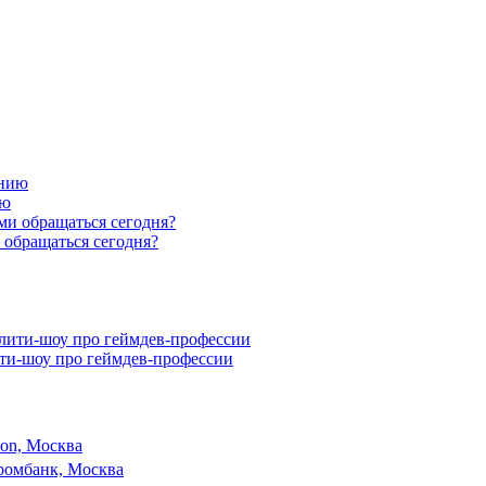
ию
 обращаться сегодня?
ити-шоу про геймдев-профессии
son, Москва
ромбанк, Москва