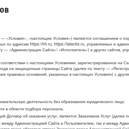
тов
у — «Условия», «настоящие Условия») являются соглашением о по
х по адресам https://hh.ru, https://talantix.ru, управляемых и 
тексту — «Администрация Сайта»/ «Исполнитель») и других сайтов,
соответствии с настоящими Условиями, зарегистрированное на Са
хода на защищенные страницы Сайта (далее по тексту — «Регистр
ия правовых оснований, указанных в настоящих Условиях) с дру
имательскую деятельность без образования юридического лица;
ги в области подбора персонала.
 Договор об оказании услуг, является Заказчиком Услуг (далее по
к между Администрацией Сайта и Пользователем, так и между Адми
ются также обязательствами Заказчика перед Администрацией Сай