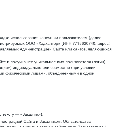
рядке использования конечным пользователем (далее
администрируемых ООО «Хэдхантер» (ИНН 7718620740, адрес:
 управляемых Администрацией Сайта или сайтов, являющихся
йте и получившее уникальное имя пользователя (логин)
ация») индивидуально или совместно (при условии
гими физическими лицами, объединенными в одной
 тексту — «Заказчик»).
нистрацией Сайта и Заказчиком. Обязательства
та, возникающими в связи с действиями Пользователей