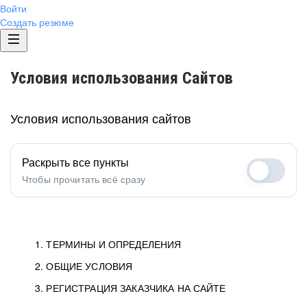
Войти
Создать резюме
Условия использования Сайтов
Условия использования сайтов
Раскрыть все пункты
Чтобы прочитать всё сразу
1. ТЕРМИНЫ И ОПРЕДЕЛЕНИЯ
2. ОБЩИЕ УСЛОВИЯ
1.1. Хэдхантер
исполнитель, юридическое
лицо ООО «Хэдхантер», ИНН
Условия определяют отношения между Заказчиками,
3. РЕГИСТРАЦИЯ ЗАКАЗЧИКА НА САЙТЕ
7718620740, адрес: 129085,
Пользователями и Хэдхантер.