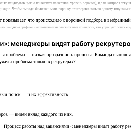
сколько кандидатов нужно привлекать на верхний уровень воронки), и для контроля текущ
риодов. Чтобы выводы были точными, воронку стоит сравнивать по одному типу вакан
сиям на одном графике и автоматически рассчитывает конверсии, что упрощает поиск 
и»: менеджеры видят работу рекрутеро
 проблема — низкая прозрачность процесса. Команда выполняет
ужели проблема только в рекрутерах?
вный поиск — и их эффективность
еров — виден вклад каждого из них.