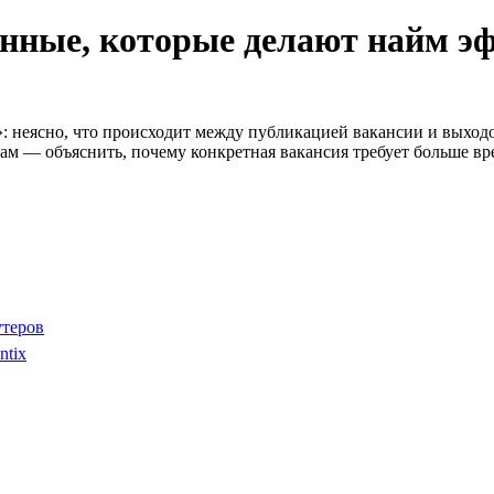
анные, которые делают найм э
: неясно, что происходит между публикацией вакансии и выходо
рам — объяснить, почему конкретная вакансия требует больше вр
утеров
ntix