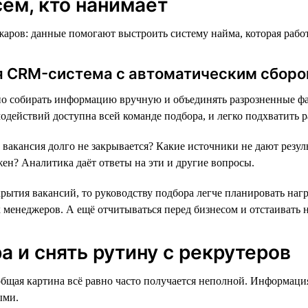
ем, кто нанимает
ров: данные помогают выстроить систему найма, которая работа
ая CRM-система с автоматическим сбор
о собирать информацию вручную и объединять разрозненные фай
действий доступна всей команде подбора, и легко подхватить раб
вакансия долго не закрывается? Какие источники не дают резуль
жен? Аналитика даёт ответы на эти и другие вопросы.
ытия вакансий, то руководству подбора легче планировать нагр
енеджеров. А ещё отчитываться перед бизнесом и отстаивать 
 и снять рутину с рекрутеров
общая картина всё равно часто получается неполной. Информаци
ыми.