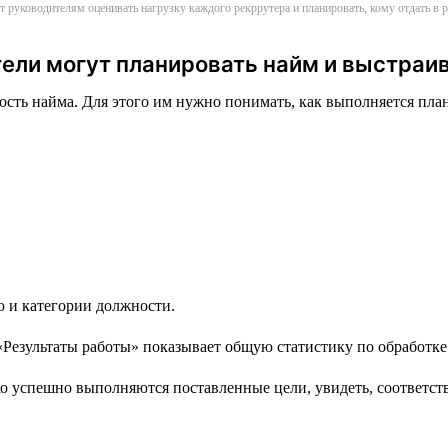
т руководителям оценивать нагрузку каждого рекррутера и планировать, кому отдать в
ели могут планировать найм и выстраи
сть найма. Для этого им нужно понимать, как выполняется план 
ю и категории должности.
 успешно выполняются поставленные цели, увидеть, соответству