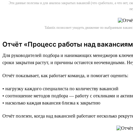
Эти данные полезны и для анализа закрытых вакансий (что сработало, а что нет, 
пе
Talantix позволяет увидеть движение по выбранным вакан
Отчёт «Процесс работы над вакансиям
Для руководителей подбора и нанимающих менеджеров ключевая
сроки закрытия растут, и причины остаются неочевидными. Не
Отчёт показывает, как работает команда, и помогает оценить:
• нагрузку каждого специалиста по количеству вакансий
• соотношение методов подбора — работу с откликами и акти
• насколько каждая вакансия близка к закрытию
Отчёт полезен, когда над вакансией работают несколько рекрут