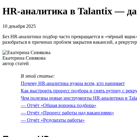
HR-аналитика в Talantix — д
10 декабря 2025
Без HR-аналитики подбор часто превращается в «чёрный ящик»
разобраться в причинах проблем закрытия вакансий, а рекруте
Екатерина Сивякова
автор статей
В этой статье:
Почему HR-аналитика нужна всем, кто нанимает
Как выстроить процесс подбора и снять рутину с рекр
Чем полезны новые инструменты HR-аналитики в Tala
— Отчёт «Общая воронка подбора»
— Отчёт «Процесс работы над вакансиями»
— Отчёт «Результаты работы»