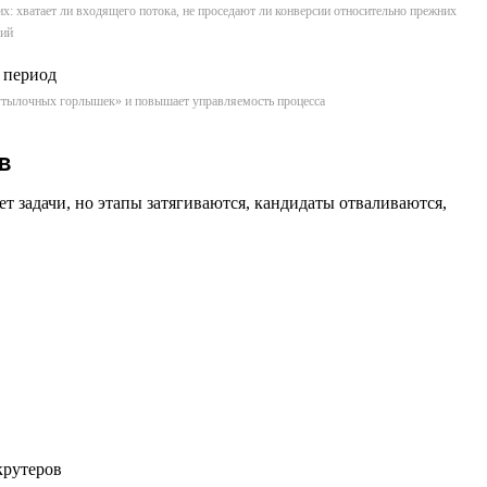
их: хватает ли входящего потока, не проседают ли конверсии относительно прежних
сий
«бутылочных горлышек» и повышает управляемость процесса
в
 задачи, но этапы затягиваются, кандидаты отваливаются,