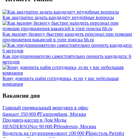
Как аккуратно задать кандидату неудобные вопросы
Как малому бизнесу быстрее находить персонал при помощи
продвижения вакансий в топе поиска hh.ru
Как предпринимателю самостоятельно оценить кандидата: 6
методов
Кому доверить найм сотрудника, если у вас небольшая
компания
Вакансии дня
Главный премиальный менеджер в офис
банка
от
350 000
₽
Газпромбанк, Москва
Продавец-кассир в Дом Моды
HENDERSON
от
90 000
₽
Henderson, Москва
Водитель на грузоперевозки
от
100 000
₽
Бристоль Ритейл