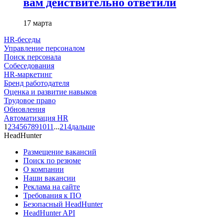
вам действительно ответили
17 марта
HR-беседы
Управление персоналом
Поиск персонала
Собеседования
HR-маркетинг
Бренд работодателя
Оценка и развитие навыков
Трудовое право
Обновления
Автоматизация HR
1
2
3
4
5
6
7
8
9
10
11
...
214
дальше
HeadHunter
Размещение вакансий
Поиск по резюме
О компании
Наши вакансии
Реклама на сайте
Требования к ПО
Безопасный HeadHunter
HeadHunter API