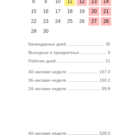
8
9
10
11
12
13
14
15
16
17
18
19
20
21
22
23
24
25
26
27
28
29
30
Календарных дней
30
Выходных и праздничных
9
Рабочих дней
21
40-часовая неделя
167,0
36-часовая неделя
150,2
24-часовая неделя
99,8
40-часовая неделя
528,0