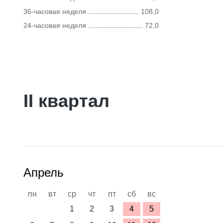
36-часовая неделя
108,0
24-часовая неделя
72,0
II квартал
Апрель
пн
вт
ср
чт
пт
сб
вс
1
2
3
4
5