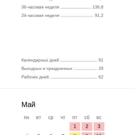
36-часовая неделя
136,8
24-часовая неделя
91,2
Календарных дней
91
Выходных и праздничных
29
Рабочих дней
62
Май
пн
вт
ср
чт
пт
сб
вс
1
2
3