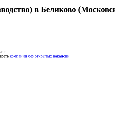
водство) в Беликово (Московс
оне.
треть
компании без открытых вакансий