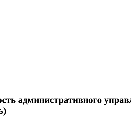
ость административного управ
ь)