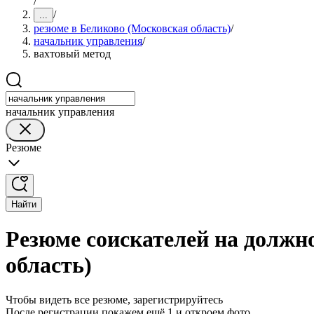
/
/
...
резюме в Беликово (Московская область)
/
начальник управления
/
вахтовый метод
начальник управления
Резюме
Найти
Резюме соискателей на должн
область)
Чтобы видеть все резюме, зарегистрируйтесь
После регистрации покажем ещё 1 и откроем фото