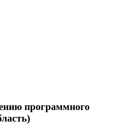
дению программного
бласть)