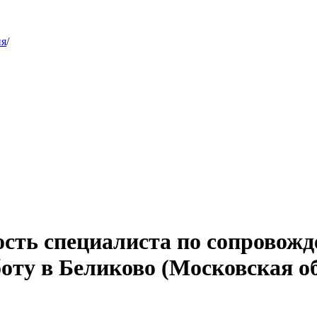
ия
/
ость специалиста по сопровож
оту в Беликово (Московская о