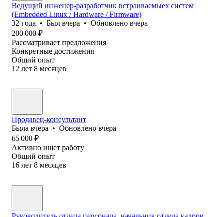
Ведущий инженер-разработчик встраиваемыех систем
(Embedded Linux / Hardware / Firmware)
32
года
•
Был
вчера
•
Обновлено
вчера
200 000
₽
Рассматривает предложения
Конкретные достижения
Общий опыт
12
лет
8
месяцев
Продавец-консультант
Была
вчера
•
Обновлено
вчера
65 000
₽
Активно ищет работу
Общий опыт
16
лет
8
месяцев
Руководитель отдела персонала, начальник отдела кадров,