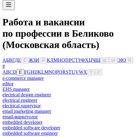
Работа и вакансии
по профессии в Беликово
(Московская область)
А
Б
В
Г
Д
Е
Ж
З
И
К
Л
М
Н
О
П
Р
С
Т
У
Ф
Х
Ц
Ч
Ш
Э
Ю
Ё
Й
Щ
Ы
Я
#
A
B
C
D
F
G
H
I
J
K
L
M
N
O
P
Q
R
S
T
U
V
W
X
E
Y
Z
e-commerce manager
editor
EHS manager
electrical design engineer
electrical engineer
electrical supervisor
email marketing manager
email-маркетолог
embedded developer
embedded software developer
embedded software engineer