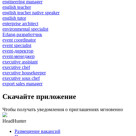
engineering manager
english teacher
english teacher native speaker
english tutor
enterprise architect
environmental specialist
Erlang-разработчик
event coordinator
event specialist
event-директор
event-менеджер
executive assistant
executive chef
executive housekeeper
executive sous chef
export sales manager
Скачайте приложение
Чтобы получать уведомления о приглашениях мгновенно
HeadHunter
Размещение вакансий