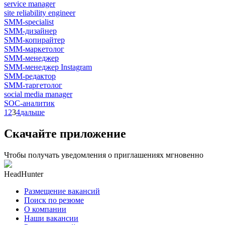
service manager
site reliability engineer
SMM-specialist
SMM-дизайнер
SMM-копирайтер
SMM-маркетолог
SMM-менеджер
SMM-менеджер Instagram
SMM-редактор
SMM-таргетолог
social media manager
SOC-аналитик
1
2
3
4
дальше
Скачайте приложение
Чтобы получать уведомления о приглашениях мгновенно
HeadHunter
Размещение вакансий
Поиск по резюме
О компании
Наши вакансии