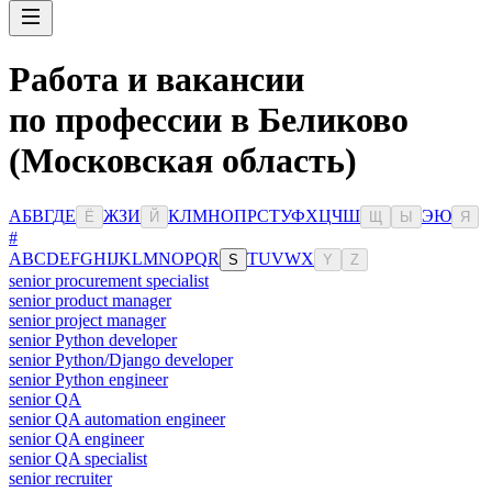
Работа и вакансии
по профессии в Беликово
(Московская область)
А
Б
В
Г
Д
Е
Ж
З
И
К
Л
М
Н
О
П
Р
С
Т
У
Ф
Х
Ц
Ч
Ш
Э
Ю
Ё
Й
Щ
Ы
Я
#
A
B
C
D
E
F
G
H
I
J
K
L
M
N
O
P
Q
R
T
U
V
W
X
S
Y
Z
senior procurement specialist
senior product manager
senior project manager
senior Python developer
senior Python/Django developer
senior Python engineer
senior QA
senior QA automation engineer
senior QA engineer
senior QA specialist
senior recruiter