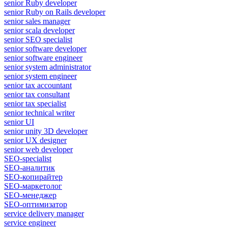
senior Ruby developer
senior Ruby on Rails developer
senior sales manager
senior scala developer
senior SEO specialist
senior software developer
senior software engineer
senior system administrator
senior system engineer
senior tax accountant
senior tax consultant
senior tax specialist
senior technical writer
senior UI
senior unity 3D developer
senior UX designer
senior web developer
SEO-specialist
SEO-аналитик
SEO-копирайтер
SEO-маркетолог
SEO-менеджер
SEO-оптимизатор
service delivery manager
service engineer