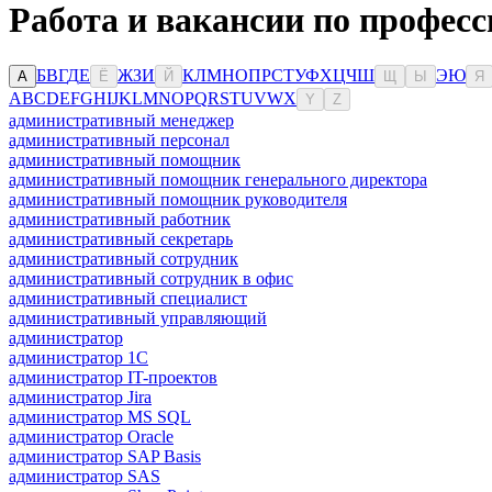
Работа и вакансии по професс
Б
В
Г
Д
Е
Ж
З
И
К
Л
М
Н
О
П
Р
С
Т
У
Ф
Х
Ц
Ч
Ш
Э
Ю
А
Ё
Й
Щ
Ы
Я
A
B
C
D
E
F
G
H
I
J
K
L
M
N
O
P
Q
R
S
T
U
V
W
X
Y
Z
административный менеджер
административный персонал
административный помощник
административный помощник генерального директора
административный помощник руководителя
административный работник
административный секретарь
административный сотрудник
административный сотрудник в офис
административный специалист
административный управляющий
администратор
администратор 1С
администратор IT-проектов
администратор Jira
администратор MS SQL
администратор Oracle
администратор SAP Basis
администратор SAS