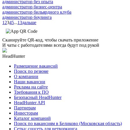
администратор без опыта
администратор бизнес-центра
администратор бильярдного клуба
администратор боулинга
1
2
3
4
5
...
13
дальше
Сканируйте QR-код, чтобы скачать приложение
И чаты с работодателями всегда будут под рукой
HeadHunter
Размещение вакансий
Поиск по резюме
О компании
Наши вакансии
Реклама на сайте
Требования к ПО
Безопасный HeadHunter
HeadHunter API
Партнерам
Инвесторам
Каталог компаний
Поиск по вакансиям в Беликово (Московская область)
Сетка: соцсеть для нетворкинга