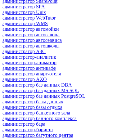
администратор SharePoint
администратор SPA
администратор Unix
администратор WebTutor
администратор WMS
администратор автомойки
администратор автосалона
администратор автосервиса
администратор автошколы
администратор АЗС
администратор-аналитик
администратор-аниматор
администратор антикафе
администратор апарт-отеля
администратор АХО
администратор баз данных DBA
администратор баз данных MS SQL
администратор баз данных PostgreSQL
администратор базы данных
администратор базы отдыха
администратор банкетного зала
администратор банного комплекса
администратор бара
администратор-бариста
администратор батутного центра