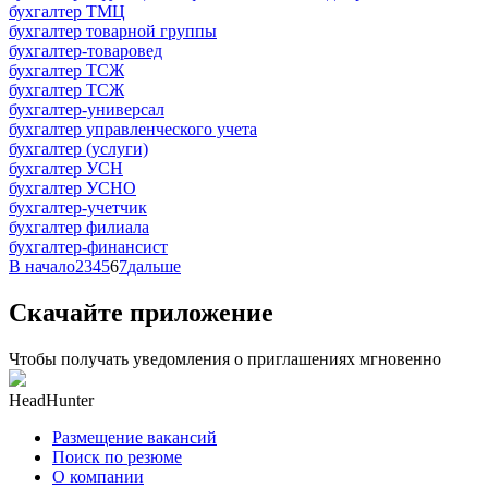
бухгалтер ТМЦ
бухгалтер товарной группы
бухгалтер-товаровед
бухгалтер ТСЖ
бухгалтер ТСЖ
бухгалтер-универсал
бухгалтер управленческого учета
бухгалтер (услуги)
бухгалтер УСН
бухгалтер УСНО
бухгалтер-учетчик
бухгалтер филиала
бухгалтер-финансист
В начало
2
3
4
5
6
7
дальше
Скачайте приложение
Чтобы получать уведомления о приглашениях мгновенно
HeadHunter
Размещение вакансий
Поиск по резюме
О компании