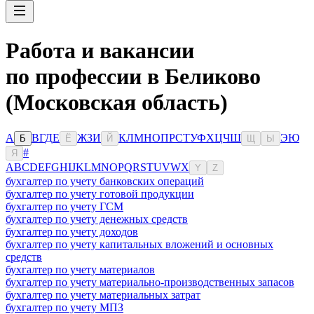
Работа и вакансии
по профессии в Беликово
(Московская область)
А
В
Г
Д
Е
Ж
З
И
К
Л
М
Н
О
П
Р
С
Т
У
Ф
Х
Ц
Ч
Ш
Э
Ю
Б
Ё
Й
Щ
Ы
#
Я
A
B
C
D
E
F
G
H
I
J
K
L
M
N
O
P
Q
R
S
T
U
V
W
X
Y
Z
бухгалтер по учету банковских операций
бухгалтер по учету готовой продукции
бухгалтер по учету ГСМ
бухгалтер по учету денежных средств
бухгалтер по учету доходов
бухгалтер по учету капитальных вложений и основных
средств
бухгалтер по учету материалов
бухгалтер по учету материально-производственных запасов
бухгалтер по учету материальных затрат
бухгалтер по учету МПЗ