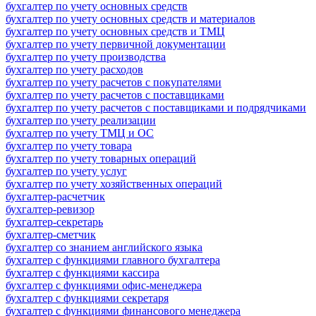
бухгалтер по учету основных средств
бухгалтер по учету основных средств и материалов
бухгалтер по учету основных средств и ТМЦ
бухгалтер по учету первичной документации
бухгалтер по учету производства
бухгалтер по учету расходов
бухгалтер по учету расчетов с покупателями
бухгалтер по учету расчетов с поставщиками
бухгалтер по учету расчетов с поставщиками и подрядчиками
бухгалтер по учету реализации
бухгалтер по учету ТМЦ и ОС
бухгалтер по учету товара
бухгалтер по учету товарных операций
бухгалтер по учету услуг
бухгалтер по учету хозяйственных операций
бухгалтер-расчетчик
бухгалтер-ревизор
бухгалтер-секретарь
бухгалтер-сметчик
бухгалтер со знанием английского языка
бухгалтер с функциями главного бухгалтера
бухгалтер с функциями кассира
бухгалтер с функциями офис-менеджера
бухгалтер с функциями секретаря
бухгалтер с функциями финансового менеджера