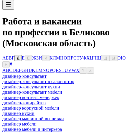
Работа и вакансии
по профессии в Беликово
(Московская область)
А
Б
В
Г
Е
Ж
З
И
К
Л
М
Н
О
П
Р
С
Т
У
Ф
Х
Ц
Ч
Ш
Э
Ю
Д
Ё
Й
Щ
Ы
#
Я
A
B
C
D
E
F
G
H
I
J
K
L
M
N
O
P
Q
R
S
T
U
V
W
X
Y
Z
дизайнер-консультант
дизайнер-консультант в салон штор
дизайнер-консультант кухни
дизайнер-консультант мебели
дизайнер контент-менеджер
дизайнер-копирайтер
дизайнер корпусной мебели
дизайнер кухни
дизайнер машинной вышивки
дизайнер мебели
дизайнер мебели и интерьера