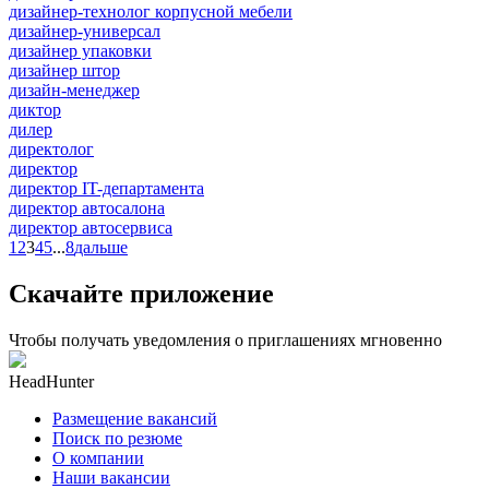
дизайнер-технолог корпусной мебели
дизайнер-универсал
дизайнер упаковки
дизайнер штор
дизайн-менеджер
диктор
дилер
директолог
директор
директор IT-департамента
директор автосалона
директор автосервиса
1
2
3
4
5
...
8
дальше
Скачайте приложение
Чтобы получать уведомления о приглашениях мгновенно
HeadHunter
Размещение вакансий
Поиск по резюме
О компании
Наши вакансии