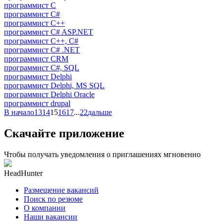
программист C
программист C#
программист C++
программист C# ASP.NET
программист C++, C#
программист C# .NET
программист CRM
программист C#, SQL
программист Delphi
программист Delphi, MS SQL
программист Delphi Oracle
программист drupal
В начало
13
14
15
16
17
...
22
дальше
Скачайте приложение
Чтобы получать уведомления о приглашениях мгновенно
HeadHunter
Размещение вакансий
Поиск по резюме
О компании
Наши вакансии