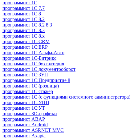
программист 1C
программист 1C 7.7
программист 1C 8
программист 1C 8.2
программист 1С 8.2 8.3
программист 1С 8.3
программист 1С 8.х
программист 1С:CRM
программист 1С:ERP
программист 1С Альфа-Авто
программист 1С-Битрикс
программист 1С бухгалтерия
программист 1С документооборот
программист 1С:ЗУП
программист 1С:Предприятие 8
программист 1С (розница)
программист 1С стажер
программист 1С (с функциями системного администратора)
программист 1С:УПП
программист 1С:УТ
программист 3D-графики
программист ABAP
программист Android
программист ASP.NET MVC
программист Axapta