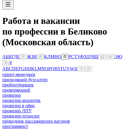
Работа и вакансии
по профессии в Беликово
(Московская область)
А
Б
В
Г
Д
Е
Ж
З
И
К
Л
М
Н
О
Р
С
Т
У
Ф
Х
Ц
Ч
Ш
Э
Ю
Ё
Й
П
Щ
Ы
#
Я
A
B
C
D
E
F
G
H
I
J
K
L
M
N
O
P
Q
R
S
T
U
V
W
X
Y
Z
принт-менеджер
приходящий бухгалтер
пробоотборщик
проверяющий
провизор
провизор-аналитик
провизор в офис
провизор ЛПУ
провизор-технолог
проводник пассажирских вагонов
программист