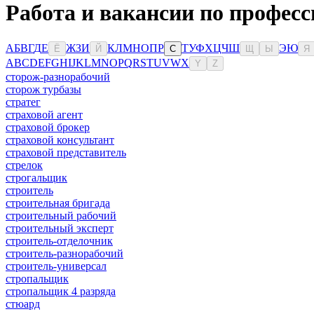
Работа и вакансии по професс
А
Б
В
Г
Д
Е
Ж
З
И
К
Л
М
Н
О
П
Р
Т
У
Ф
Х
Ц
Ч
Ш
Э
Ю
Ё
Й
С
Щ
Ы
Я
A
B
C
D
E
F
G
H
I
J
K
L
M
N
O
P
Q
R
S
T
U
V
W
X
Y
Z
сторож-разнорабочий
сторож турбазы
стратег
страховой агент
страховой брокер
страховой консультант
страховой представитель
стрелок
строгальщик
строитель
строительная бригада
строительный рабочий
строительный эксперт
строитель-отделочник
строитель-разнорабочий
строитель-универсал
стропальщик
стропальщик 4 разряда
стюард