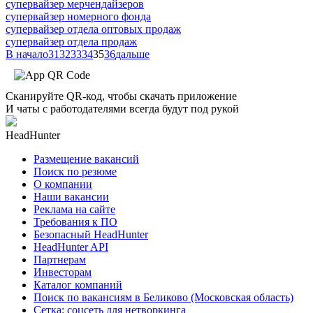
супервайзер мерчендайзеров
супервайзер номерного фонда
супервайзер отдела оптовых продаж
супервайзер отдела продаж
В начало
31
32
33
34
35
36
дальше
Сканируйте QR-код, чтобы скачать приложение
И чаты с работодателями всегда будут под рукой
HeadHunter
Размещение вакансий
Поиск по резюме
О компании
Наши вакансии
Реклама на сайте
Требования к ПО
Безопасный HeadHunter
HeadHunter API
Партнерам
Инвесторам
Каталог компаний
Поиск по вакансиям в Беликово (Московская область)
Сетка: соцсеть для нетворкинга