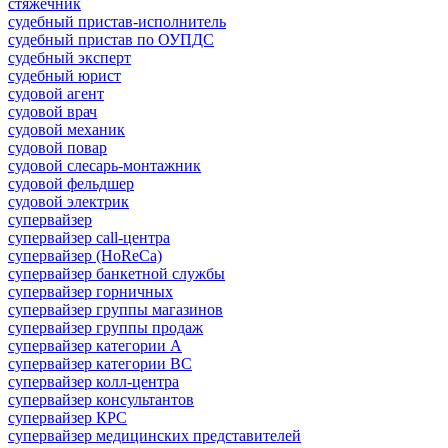
стяжечник
судебный пристав-исполнитель
судебный пристав по ОУПДС
судебный эксперт
судебный юрист
судовой агент
судовой врач
судовой механик
судовой повар
судовой слесарь-монтажник
судовой фельдшер
судовой электрик
супервайзер
супервайзер call-центра
супервайзер (HoReCa)
супервайзер банкетной службы
супервайзер горничных
супервайзер группы магазинов
супервайзер группы продаж
супервайзер категории A
супервайзер категории BC
супервайзер колл-центра
супервайзер консультантов
супервайзер КРС
супервайзер медицинских представителей