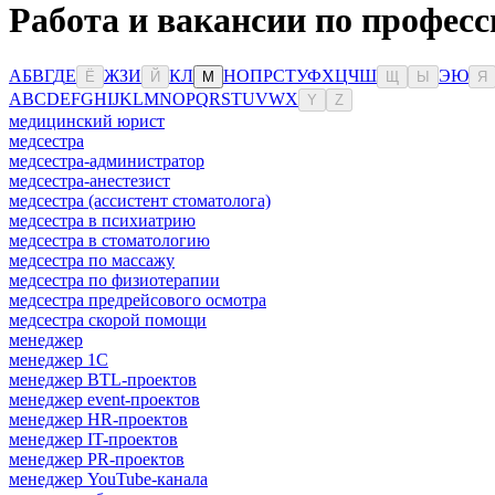
Работа и вакансии по професс
А
Б
В
Г
Д
Е
Ж
З
И
К
Л
Н
О
П
Р
С
Т
У
Ф
Х
Ц
Ч
Ш
Э
Ю
Ё
Й
М
Щ
Ы
Я
A
B
C
D
E
F
G
H
I
J
K
L
M
N
O
P
Q
R
S
T
U
V
W
X
Y
Z
медицинский юрист
медсестра
медсестра-администратор
медсестра-анестезист
медсестра (ассистент стоматолога)
медсестра в психиатрию
медсестра в стоматологию
медсестра по массажу
медсестра по физиотерапии
медсестра предрейсового осмотра
медсестра скорой помощи
менеджер
менеджер 1С
менеджер BTL-проектов
менеджер event-проектов
менеджер HR-проектов
менеджер IT-проектов
менеджер PR-проектов
менеджер YouTube-канала