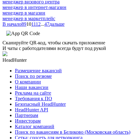
менеджер визового центра
менеджер в интернет-магазин
менеджер в магазин
менеджер в маркетплейс
В начало
8
9
10
11
12
...
47
дальше
Сканируйте QR-код, чтобы скачать приложение
И чаты с работодателями всегда будут под рукой
HeadHunter
Размещение вакансий
Поиск по резюме
О компании
Наши вакансии
Реклама на сайте
Требования к ПО
Безопасный HeadHunter
HeadHunter API
Партнерам
Инвесторам
Каталог компаний
Поиск по вакансиям в Беликово (Московская область)
Сетка: соцсеть для нетворкинга