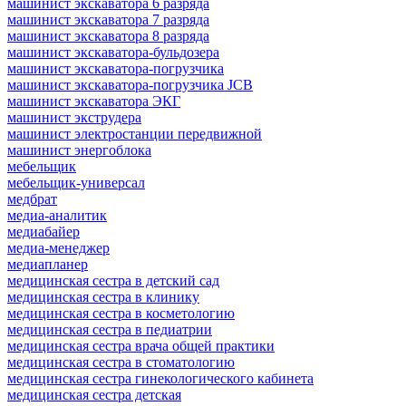
машинист экскаватора 6 разряда
машинист экскаватора 7 разряда
машинист экскаватора 8 разряда
машинист экскаватора-бульдозера
машинист экскаватора-погрузчика
машинист экскаватора-погрузчика JCB
машинист экскаватора ЭКГ
машинист экструдера
машинист электростанции передвижной
машинист энергоблока
мебельщик
мебельщик-универсал
медбрат
медиа-аналитик
медиабайер
медиа-менеджер
медиапланер
медицинская сестра в детский сад
медицинская сестра в клинику
медицинская сестра в косметологию
медицинская сестра в педиатрии
медицинская сестра врача общей практики
медицинская сестра в стоматологию
медицинская сестра гинекологического кабинета
медицинская сестра детская